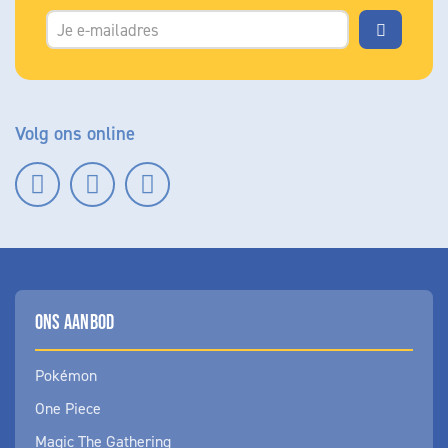
Volg ons online
ONS AANBOD
Pokémon
One Piece
Magic The Gathering