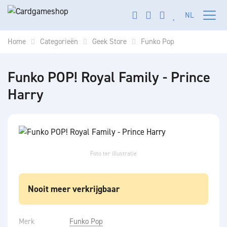
NL
Toon n
Home
Categorieën
Geek Store
Funko Pop
Funko POP! Royal Family - Prince
Harry
Foto ter illustratie
Nooit meer verkrijgbaar
Merk
Funko Pop